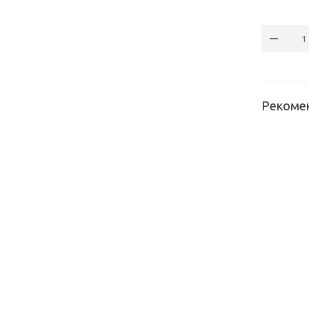
Рекоме
Комплек
защитны
планок д
духовог
шкафа,
черный,
02.09.4