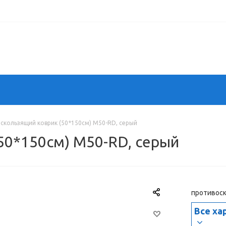
скользящий коврик (50*150см) М50-RD, cерый
50*150см) М50-RD, cерый
противоск
Все ха