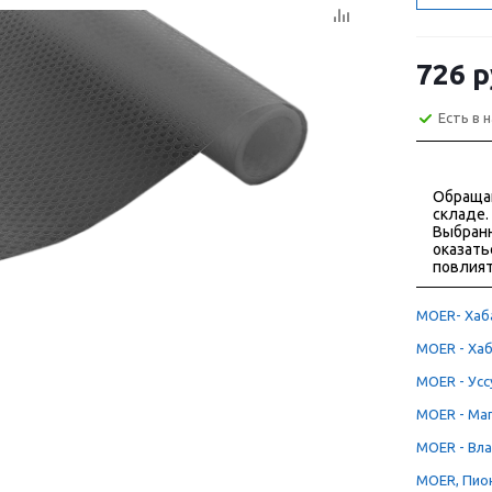
726
р
Есть в 
Обраща
складе.
Выбранн
оказать
повлият
MOER- Хаба
MOER - Хаб
MOER - Уссу
MOER - Маг
MOER - Вла
MOER, Пион