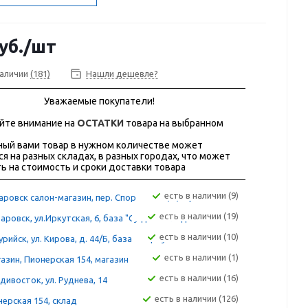
уб.
/шт
наличии
(181)
Нашли дешевле?
Уважаемые покупатели!
йте внимание на
ОСТАТКИ
товара на выбранном
ый вами товар в нужном количестве может
ся на разных складах, в разных городах, что может
ь на стоимость и сроки доставки товара
Есть в наличии (9)
ровск салон-магазин, пер. Спортивный, 4, офис 202
Есть в наличии (19)
аровск, ул.Иркутская, 6, база "Сугдак" склад 12А
Есть в наличии (10)
рийск, ул. Кирова, д. 44/Б, база "Фортуна"
Есть в наличии (1)
азин, Пионерская 154, магазин
Есть в наличии (16)
дивосток, ул. Руднева, 14
Есть в наличии (126)
ерская 154, склад