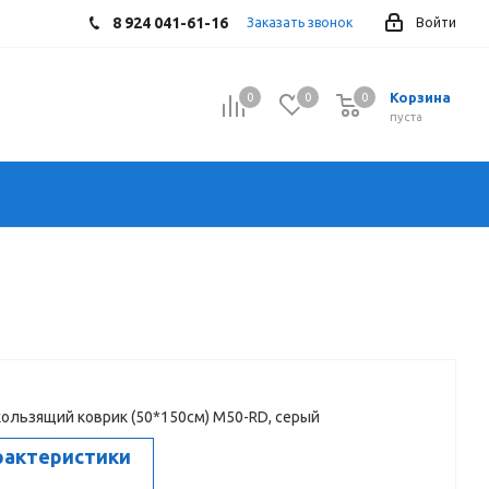
8 924 041-61-16
Заказать звонок
Войти
Корзина
0
0
0
0
пуста
ользящий коврик (50*150см) М50-RD, cерый
рактеристики