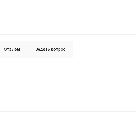
Ведро
кухонно
(12л)
круглое 
крышко
(G40)
Отзывы
Задать вопрос