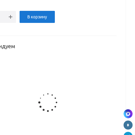
В корзину
ндуем
т
Комплект
противоскользящий
Волшебный
Ведро
х
защитных
коврик
уголок,
кухонное
ля
планок для
(50*150см)
(90С)
(2*20л)
о
духового
М50-RD
выдвижное
шкафа,
(cерый)
с
белый,
доводчиком
02.09.3
(G47)