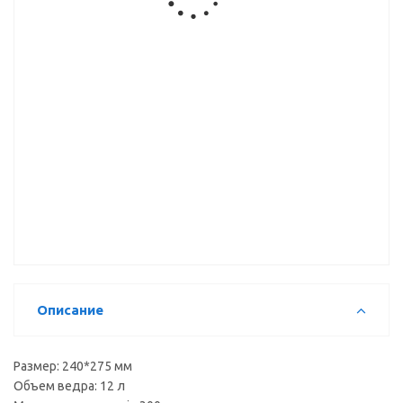
Ведро
Соединитель
противоскользящий
противоскользящий
кухонное
для лотка
коврик
коврик
(2*20л)
(50*150см)
(50*150см)
выдвижное
М50-RD К,
М50-RD,
с
прозрачный
cерый
доводчиком
(G47)
противоскользящий
коврик
(50*150см)
М50-S,
прозрачный
Описание
Размер: 240*275 мм
Объем ведра: 12 л