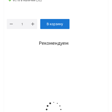
Есть в наличии (32)
В корзину
Рекомендуем
Комплект
Комплект
противоскользящий
Волшебный
защитных
защитных
коврик
уголок,
планок для
планок для
(50*150см)
(90С)
духового
духового
М50-RD
шкафа,
шкафа,
(cерый)
черный,
белый,
02.09.4
02.09.3