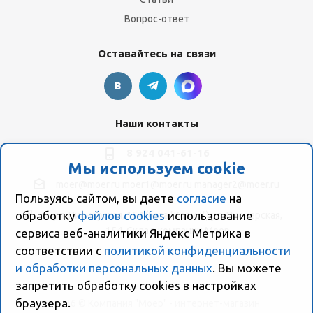
Вопрос-ответ
Оставайтесь на связи
Наши контакты
8 924 041-61-16
Мы используем cookie
moer@moer.ru
moer1@moer.ru
manager2@moer.ru
Пользуясь сайтом, вы даете
согласие
на
обработку
файлов cookies
использование
ул. Пионерская, 154 (база "Космо") ул. Пионерская,
154, Склад компании Моер
сервиса веб-аналитики Яндекс Метрика в
соответствии с
политикой конфиденциальности
и обработки персональных данных
. Вы можете
запретить обработку сookies в настройках
браузера.
2026 © Компания "Моер" - интернет-магазин